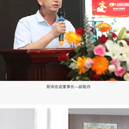
斯谛依诺董事长—郝敬存