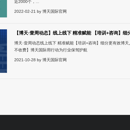
近2000个，...
2022-02-21 by 博天国际官网
【博天·壹周动态】线上线下 精准赋能 【培训+咨询】细
博天·壹周动态线上线下 精准赋能【培训+咨询】细分更有效博
不收费】博天国际用行动为行业保驾护航
2021-10-28 by 博天国际官网