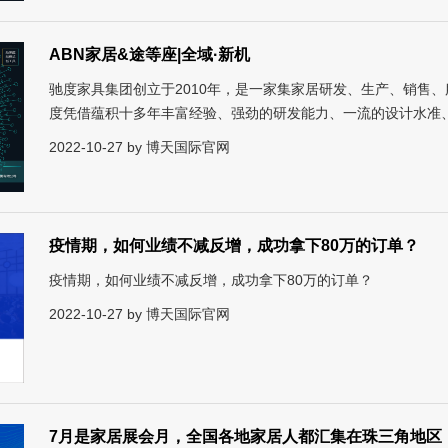
ABN家居&途等座|全域·新机
驰度家具集团创立于2010年，是一家集家居研发、生产、销售
度凭借蕴积十多年丰富经验、强劲的研发能力、一流的设计水准、
2022-10-27 by 博天国际官网
疫情期，如何业绩不减反增，成功拿下80万的订单？
疫情期，如何业绩不减反增，成功拿下80万的订单？
2022-10-27 by 博天国际官网
7月是家居展会月，全国各地家居人都汇集在珠三角地区，