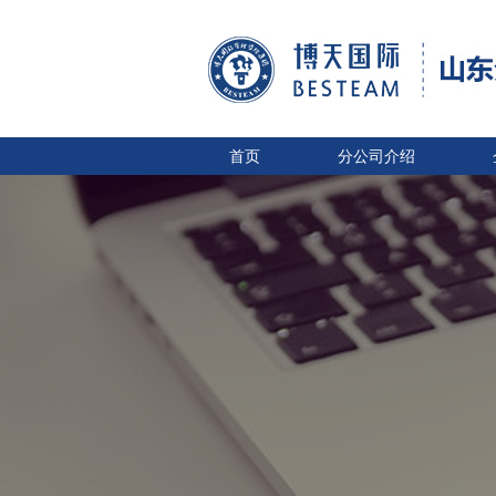
首页
分公司介绍