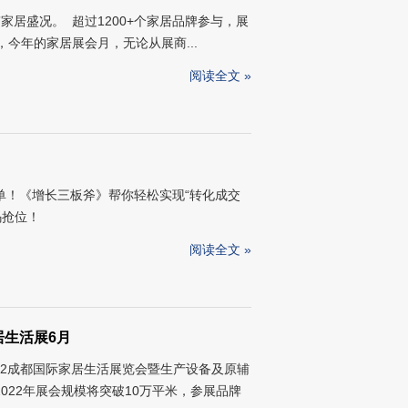
家居盛况。 超过1200+个家居品牌参与，展
，今年的家居展会月，无论从展商...
阅读全文 »
单！《增长三板斧》帮你轻松实现“转化成交
码抢位！
阅读全文 »
居生活展6月
22成都国际家居生活展览会暨生产设备及原辅
22年展会规模将突破10万平米，参展品牌