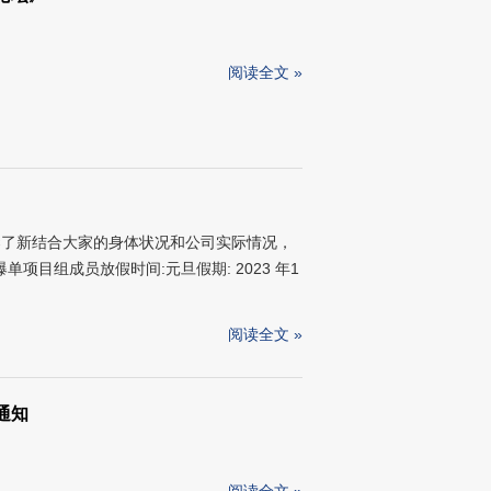
阅读全文 »
感染了新结合大家的身体状况和公司实际情况，
目组成员放假时间:元旦假期: 2023 年1
阅读全文 »
通知