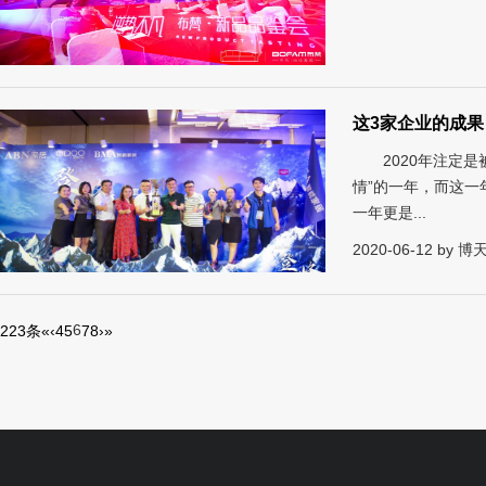
这3家企业的成
2020年注定是
情”的一年，而这
一年更是...
2020-06-12 by
6
223条
«
‹
4
5
7
8
›
»